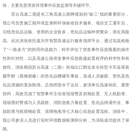
练，主要负责突发环境事件应急监测等关键环节。
苏台高速二期是长三角高速公路网规划的“纵三”线的重要部分，
我公司负责施工期环境监测和环保验收技术服务。项目交工通车后，
沿线危化品运输、使用的企业较多，危化品运输种类繁杂，潜在风险
高。此次演练依托嘉兴市智慧高速运行服务指挥平台，通过实战检验
了“一路多方”的协同作战能力，科学评估了突发事件应急预案的操作
性和针对性，以及高速公路突发事件应急救援处置程序的科学性和有
效性。演练模拟苏台高速（二期）崇福出口附近发生轻型卡车追尾装
载甲醇（易燃易爆）的危化品槽罐车事故，造成人员被困、受伤及危
化品泄漏的复杂险情。总指挥指令下达后，参演单位迅速响应、紧密
协同，高效完成了智慧事件主动发现报警及前期处置、无人机勘查、
现场围封警戒与人员疏散、消防急救力量处置、危化品倒灌作业、事
故勘查与残留物处置、清障拖曳等七大核心应急处置流程。演练中，
我公司参演人员进行实时环境数据检测和分析，为演练成功提供了保
障。