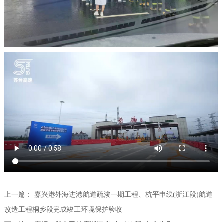
上一篇：
嘉兴港外海进港航道疏浚一期工程、杭平申线(浙江段)航道
改造工程桐乡段完成竣工环境保护验收